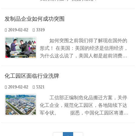
发制品企业如何成功突围
2019-02-02
3319
如何突围之前我们得了解现在国外的
形式！ 在美国：美国的经济是信用经济，
为什么这么说了，美国人都是超前消费，
信用消费，信用卡的透支额度受这次金融
危机的影响大幅减少，越是高档消费，此
化工园区面临行业洗牌
次影响较大的是高档的人发产品，目前国
外的高档产品打折销售的比较多，销售商
2019-02-02
5321
的主要...
工信部正编制危化品搬迁方案，关停
化工企业，规范化工园区，各地陆续下达
军令状。 据悉，中国化工园区将遭遇
行业大洗牌，迎来更严格的规范，“镇镇都
建化工园”的情况，将不会再出现。 工
信部原材...